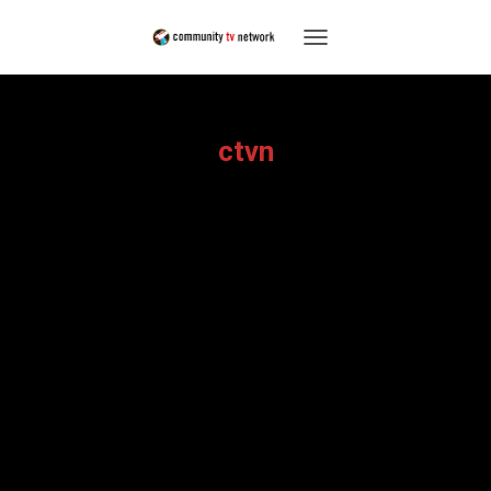
TOGGLE
NAVIGATION
ctvn