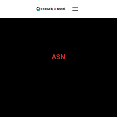
T
O
G
G
L
E
N
A
V
ASN
I
G
A
T
I
O
N